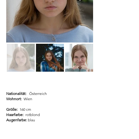
Nationalität:
Österreich
Wohnort:
Wien
Größe:
160 cm
Haarfarbe:
rotblond
Augenfarbe:
blau
Sprachen:
deutsch, bosnisch / serbisch / kroatisch,
englisch, französisch